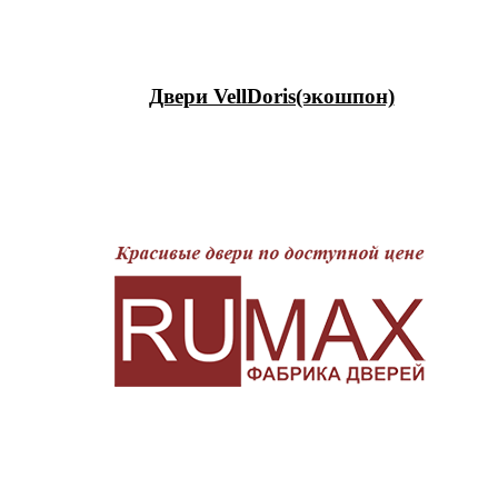
Двери VellDoris(экошпон)