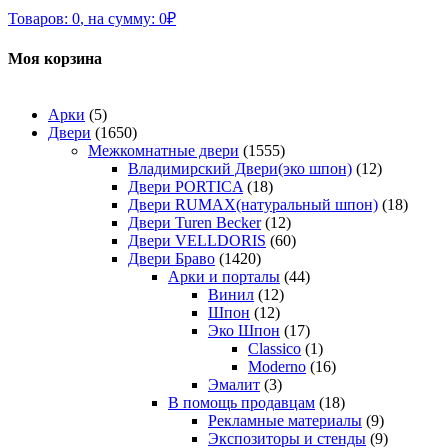
Товаров:
0
,
на сумму:
0
₽
Моя корзина
Арки
(5)
Двери
(1650)
Межкомнатные двери
(1555)
Владимирский Двери(эко шпон)
(12)
Двери PORTICA
(18)
Двери RUMAX(натуральный шпон)
(18)
Двери Turen Becker
(12)
Двери VELLDORIS
(60)
Двери Браво
(1420)
Арки и порталы
(44)
Винил
(12)
Шпон
(12)
Эко Шпон
(17)
Classico
(1)
Moderno
(16)
Эмалит
(3)
В помощь продавцам
(18)
Рекламные материалы
(9)
Экспозиторы и стенды
(9)