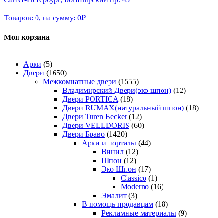
Товаров:
0
,
на сумму:
0
₽
Моя корзина
Арки
(5)
Двери
(1650)
Межкомнатные двери
(1555)
Владимирский Двери(эко шпон)
(12)
Двери PORTICA
(18)
Двери RUMAX(натуральный шпон)
(18)
Двери Turen Becker
(12)
Двери VELLDORIS
(60)
Двери Браво
(1420)
Арки и порталы
(44)
Винил
(12)
Шпон
(12)
Эко Шпон
(17)
Classico
(1)
Moderno
(16)
Эмалит
(3)
В помощь продавцам
(18)
Рекламные материалы
(9)