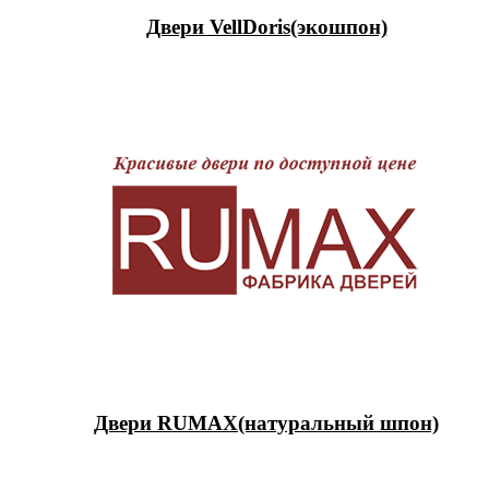
Двери VellDoris(экошпон)
Двери RUMAX(натуральный шпон)