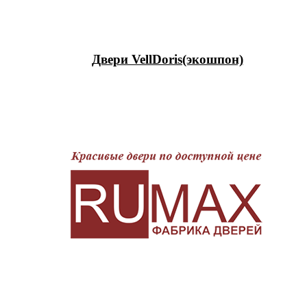
Двери VellDoris(экошпон)