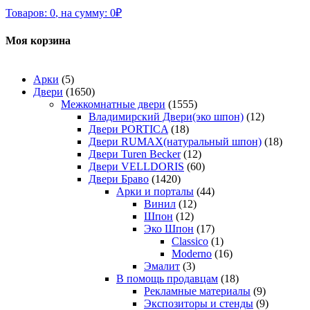
Товаров:
0
,
на сумму:
0
₽
Моя корзина
Арки
(5)
Двери
(1650)
Межкомнатные двери
(1555)
Владимирский Двери(эко шпон)
(12)
Двери PORTICA
(18)
Двери RUMAX(натуральный шпон)
(18)
Двери Turen Becker
(12)
Двери VELLDORIS
(60)
Двери Браво
(1420)
Арки и порталы
(44)
Винил
(12)
Шпон
(12)
Эко Шпон
(17)
Classico
(1)
Moderno
(16)
Эмалит
(3)
В помощь продавцам
(18)
Рекламные материалы
(9)
Экспозиторы и стенды
(9)