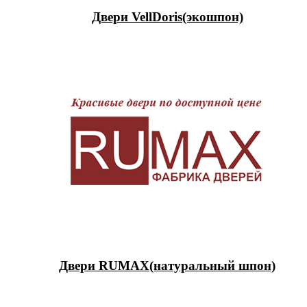
Двери VellDoris(экошпон)
Двери RUMAX(натуральный шпон)