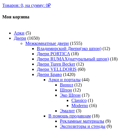
Товаров:
0
,
на сумму:
0
₽
Моя корзина
Арки
(5)
Двери
(1650)
Межкомнатные двери
(1555)
Владимирский Двери(эко шпон)
(12)
Двери PORTICA
(18)
Двери RUMAX(натуральный шпон)
(18)
Двери Turen Becker
(12)
Двери VELLDORIS
(60)
Двери Браво
(1420)
Арки и порталы
(44)
Винил
(12)
Шпон
(12)
Эко Шпон
(17)
Classico
(1)
Moderno
(16)
Эмалит
(3)
В помощь продавцам
(18)
Рекламные материалы
(9)
Экспозиторы и стенды
(9)