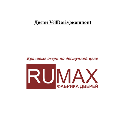
Двери VellDoris(экошпон)