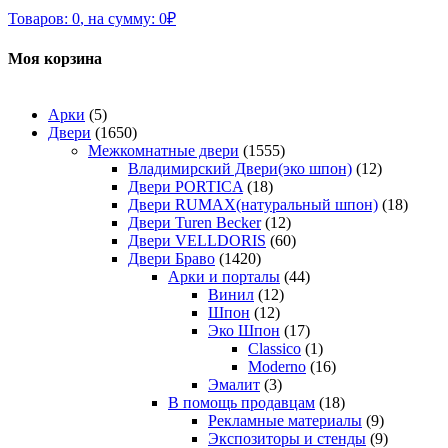
Товаров:
0
,
на сумму:
0
₽
Моя корзина
Арки
(5)
Двери
(1650)
Межкомнатные двери
(1555)
Владимирский Двери(эко шпон)
(12)
Двери PORTICA
(18)
Двери RUMAX(натуральный шпон)
(18)
Двери Turen Becker
(12)
Двери VELLDORIS
(60)
Двери Браво
(1420)
Арки и порталы
(44)
Винил
(12)
Шпон
(12)
Эко Шпон
(17)
Classico
(1)
Moderno
(16)
Эмалит
(3)
В помощь продавцам
(18)
Рекламные материалы
(9)
Экспозиторы и стенды
(9)