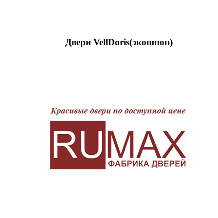
Двери VellDoris(экошпон)