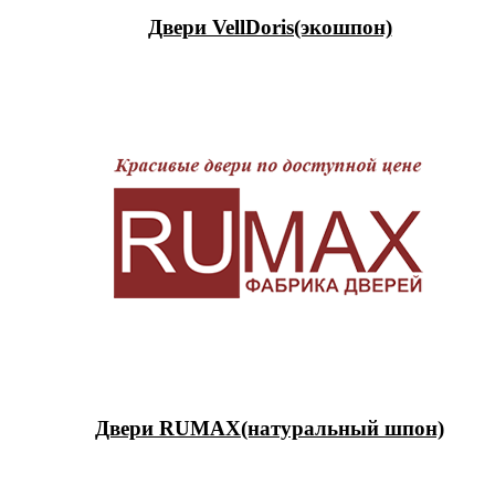
Двери VellDoris(экошпон)
Двери RUMAX(натуральный шпон)