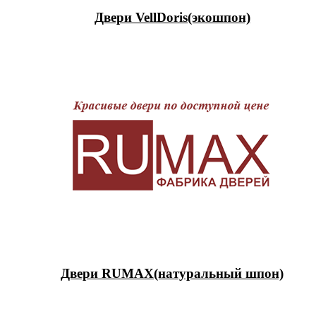
Двери VellDoris(экошпон)
Двери RUMAX(натуральный шпон)