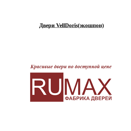
Двери VellDoris(экошпон)