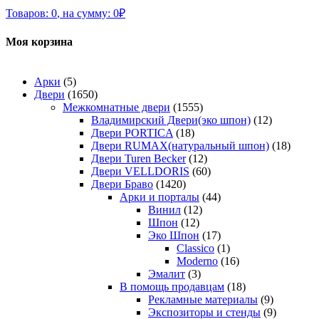
Товаров:
0
,
на сумму:
0
₽
Моя корзина
Арки
(5)
Двери
(1650)
Межкомнатные двери
(1555)
Владимирский Двери(эко шпон)
(12)
Двери PORTICA
(18)
Двери RUMAX(натуральный шпон)
(18)
Двери Turen Becker
(12)
Двери VELLDORIS
(60)
Двери Браво
(1420)
Арки и порталы
(44)
Винил
(12)
Шпон
(12)
Эко Шпон
(17)
Classico
(1)
Moderno
(16)
Эмалит
(3)
В помощь продавцам
(18)
Рекламные материалы
(9)
Экспозиторы и стенды
(9)