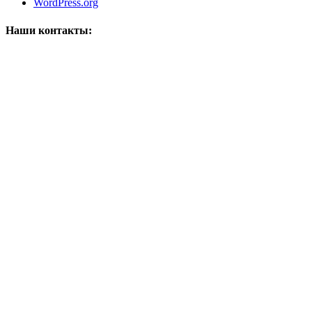
WordPress.org
Наши контакты:
ООО "Селеста"
/ИП Ирашин М.П.
Телефон:
+7 (812)336-63-27
,
Электронная почта:
celestaspb@bk.ru
,
Адрес:
119021
,
Санкт-Петербург
,
ул. Богатырский пр., 43