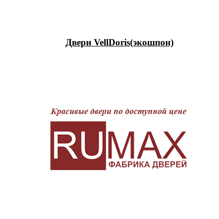
Двери VellDoris(экошпон)