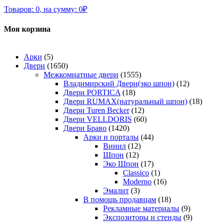
Товаров:
0
,
на сумму:
0
₽
Моя корзина
Арки
(5)
Двери
(1650)
Межкомнатные двери
(1555)
Владимирский Двери(эко шпон)
(12)
Двери PORTICA
(18)
Двери RUMAX(натуральный шпон)
(18)
Двери Turen Becker
(12)
Двери VELLDORIS
(60)
Двери Браво
(1420)
Арки и порталы
(44)
Винил
(12)
Шпон
(12)
Эко Шпон
(17)
Classico
(1)
Moderno
(16)
Эмалит
(3)
В помощь продавцам
(18)
Рекламные материалы
(9)
Экспозиторы и стенды
(9)