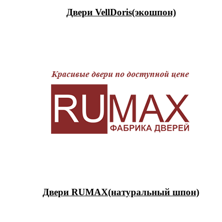
Двери VellDoris(экошпон)
Двери RUMAX(натуральный шпон)