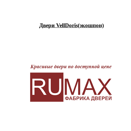
Двери VellDoris(экошпон)