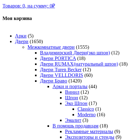
Товаров:
0
,
на сумму:
0
₽
Моя корзина
Арки
(5)
Двери
(1650)
Межкомнатные двери
(1555)
Владимирский Двери(эко шпон)
(12)
Двери PORTICA
(18)
Двери RUMAX(натуральный шпон)
(18)
Двери Turen Becker
(12)
Двери VELLDORIS
(60)
Двери Браво
(1420)
Арки и порталы
(44)
Винил
(12)
Шпон
(12)
Эко Шпон
(17)
Classico
(1)
Moderno
(16)
Эмалит
(3)
В помощь продавцам
(18)
Рекламные материалы
(9)
Экспозиторы и стенды
(9)