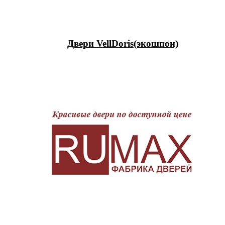
Двери VellDoris(экошпон)