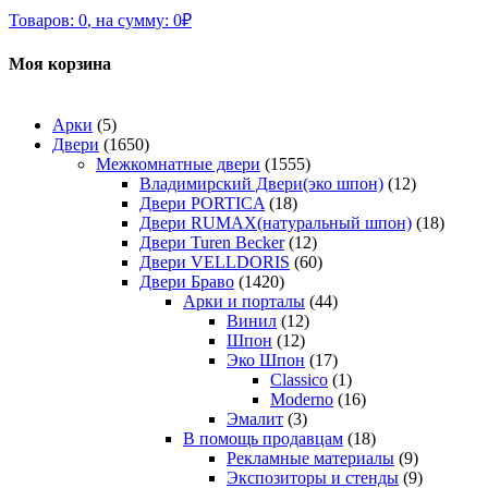
Товаров:
0
,
на сумму:
0
₽
Моя корзина
Арки
(5)
Двери
(1650)
Межкомнатные двери
(1555)
Владимирский Двери(эко шпон)
(12)
Двери PORTICA
(18)
Двери RUMAX(натуральный шпон)
(18)
Двери Turen Becker
(12)
Двери VELLDORIS
(60)
Двери Браво
(1420)
Арки и порталы
(44)
Винил
(12)
Шпон
(12)
Эко Шпон
(17)
Classico
(1)
Moderno
(16)
Эмалит
(3)
В помощь продавцам
(18)
Рекламные материалы
(9)
Экспозиторы и стенды
(9)