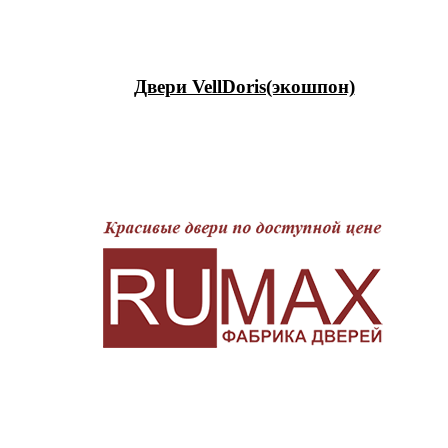
Двери VellDoris(экошпон)