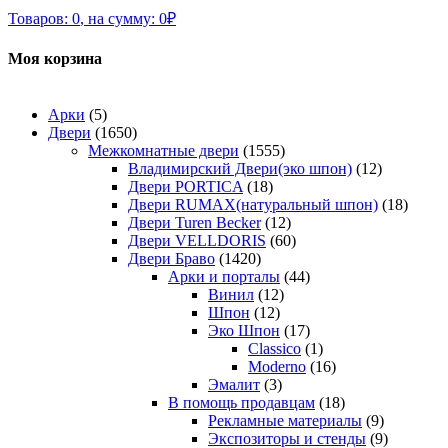
Товаров:
0
,
на сумму:
0
₽
Моя корзина
Арки
(5)
Двери
(1650)
Межкомнатные двери
(1555)
Владимирский Двери(эко шпон)
(12)
Двери PORTICA
(18)
Двери RUMAX(натуральный шпон)
(18)
Двери Turen Becker
(12)
Двери VELLDORIS
(60)
Двери Браво
(1420)
Арки и порталы
(44)
Винил
(12)
Шпон
(12)
Эко Шпон
(17)
Classico
(1)
Moderno
(16)
Эмалит
(3)
В помощь продавцам
(18)
Рекламные материалы
(9)
Экспозиторы и стенды
(9)