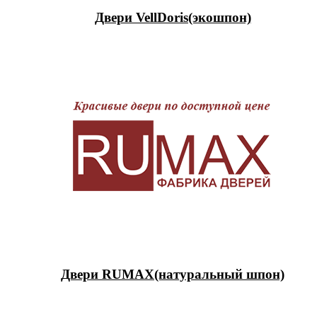
Двери VellDoris(экошпон)
Двери RUMAX(натуральный шпон)