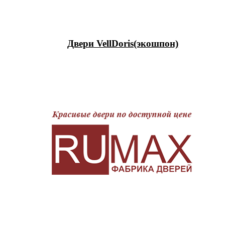
Двери VellDoris(экошпон)