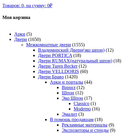
Товаров:
0
,
на сумму:
0
₽
Моя корзина
Арки
(5)
Двери
(1650)
Межкомнатные двери
(1555)
Владимирский Двери(эко шпон)
(12)
Двери PORTICA
(18)
Двери RUMAX(натуральный шпон)
(18)
Двери Turen Becker
(12)
Двери VELLDORIS
(60)
Двери Браво
(1420)
Арки и порталы
(44)
Винил
(12)
Шпон
(12)
Эко Шпон
(17)
Classico
(1)
Moderno
(16)
Эмалит
(3)
В помощь продавцам
(18)
Рекламные материалы
(9)
Экспозиторы и стенды
(9)