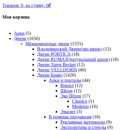
Товаров:
0
,
на сумму:
0
₽
Моя корзина
Арки
(5)
Двери
(1650)
Межкомнатные двери
(1555)
Владимирский Двери(эко шпон)
(12)
Двери PORTICA
(18)
Двери RUMAX(натуральный шпон)
(18)
Двери Turen Becker
(12)
Двери VELLDORIS
(60)
Двери Браво
(1420)
Арки и порталы
(44)
Винил
(12)
Шпон
(12)
Эко Шпон
(17)
Classico
(1)
Moderno
(16)
Эмалит
(3)
В помощь продавцам
(18)
Рекламные материалы
(9)
Экспозиторы и стенды
(9)