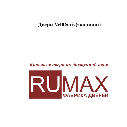
Двери VellDoris(экошпон)