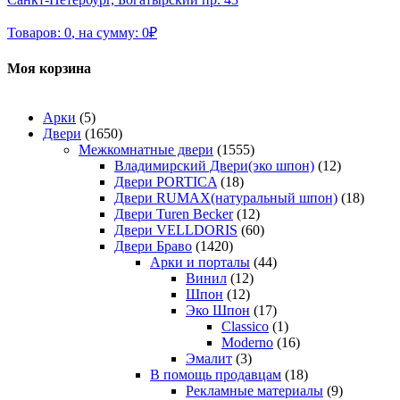
Товаров:
0
,
на сумму:
0
₽
Моя корзина
Арки
(5)
Двери
(1650)
Межкомнатные двери
(1555)
Владимирский Двери(эко шпон)
(12)
Двери PORTICA
(18)
Двери RUMAX(натуральный шпон)
(18)
Двери Turen Becker
(12)
Двери VELLDORIS
(60)
Двери Браво
(1420)
Арки и порталы
(44)
Винил
(12)
Шпон
(12)
Эко Шпон
(17)
Classico
(1)
Moderno
(16)
Эмалит
(3)
В помощь продавцам
(18)
Рекламные материалы
(9)