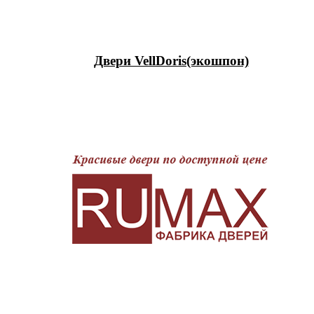
Двери VellDoris(экошпон)