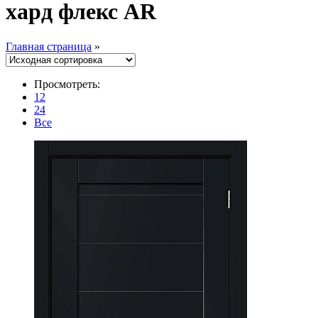
хард флекс AR
Главная страница
»
Просмотреть:
12
24
Все