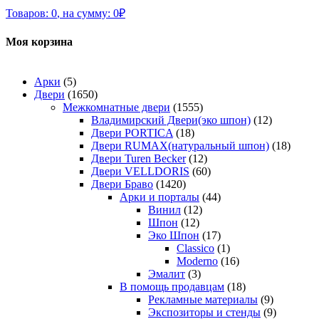
Товаров:
0
,
на сумму:
0
₽
Моя корзина
Арки
(5)
Двери
(1650)
Межкомнатные двери
(1555)
Владимирский Двери(эко шпон)
(12)
Двери PORTICA
(18)
Двери RUMAX(натуральный шпон)
(18)
Двери Turen Becker
(12)
Двери VELLDORIS
(60)
Двери Браво
(1420)
Арки и порталы
(44)
Винил
(12)
Шпон
(12)
Эко Шпон
(17)
Classico
(1)
Moderno
(16)
Эмалит
(3)
В помощь продавцам
(18)
Рекламные материалы
(9)
Экспозиторы и стенды
(9)