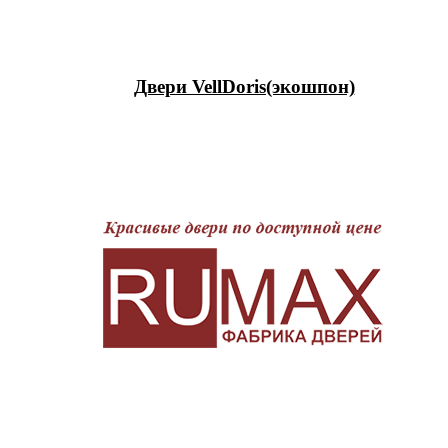
Двери VellDoris(экошпон)