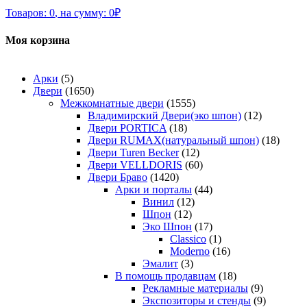
Товаров:
0
,
на сумму:
0
₽
Моя корзина
Арки
(5)
Двери
(1650)
Межкомнатные двери
(1555)
Владимирский Двери(эко шпон)
(12)
Двери PORTICA
(18)
Двери RUMAX(натуральный шпон)
(18)
Двери Turen Becker
(12)
Двери VELLDORIS
(60)
Двери Браво
(1420)
Арки и порталы
(44)
Винил
(12)
Шпон
(12)
Эко Шпон
(17)
Classico
(1)
Moderno
(16)
Эмалит
(3)
В помощь продавцам
(18)
Рекламные материалы
(9)
Экспозиторы и стенды
(9)