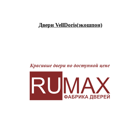
Двери VellDoris(экошпон)