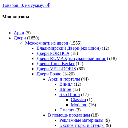
Товаров:
0
,
на сумму:
0
₽
Моя корзина
Арки
(5)
Двери
(1650)
Межкомнатные двери
(1555)
Владимирский Двери(эко шпон)
(12)
Двери PORTICA
(18)
Двери RUMAX(натуральный шпон)
(18)
Двери Turen Becker
(12)
Двери VELLDORIS
(60)
Двери Браво
(1420)
Арки и порталы
(44)
Винил
(12)
Шпон
(12)
Эко Шпон
(17)
Classico
(1)
Moderno
(16)
Эмалит
(3)
В помощь продавцам
(18)
Рекламные материалы
(9)
Экспозиторы и стенды
(9)