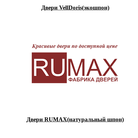
Двери VellDoris(экошпон)
Двери RUMAX(натуральный шпон)