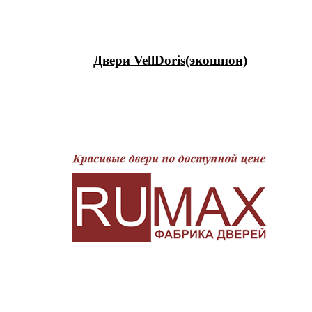
Двери VellDoris(экошпон)