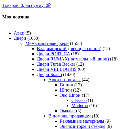
Товаров:
0
,
на сумму:
0
₽
Моя корзина
Арки
(5)
Двери
(1650)
Межкомнатные двери
(1555)
Владимирский Двери(эко шпон)
(12)
Двери PORTICA
(18)
Двери RUMAX(натуральный шпон)
(18)
Двери Turen Becker
(12)
Двери VELLDORIS
(60)
Двери Браво
(1420)
Арки и порталы
(44)
Винил
(12)
Шпон
(12)
Эко Шпон
(17)
Classico
(1)
Moderno
(16)
Эмалит
(3)
В помощь продавцам
(18)
Рекламные материалы
(9)
Экспозиторы и стенды
(9)