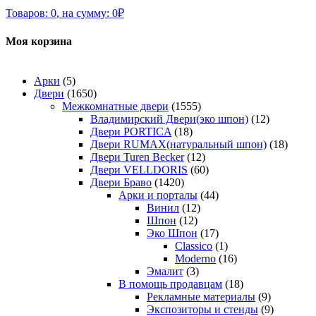
Товаров:
0
,
на сумму:
0
₽
Моя корзина
Арки
(5)
Двери
(1650)
Межкомнатные двери
(1555)
Владимирский Двери(эко шпон)
(12)
Двери PORTICA
(18)
Двери RUMAX(натуральный шпон)
(18)
Двери Turen Becker
(12)
Двери VELLDORIS
(60)
Двери Браво
(1420)
Арки и порталы
(44)
Винил
(12)
Шпон
(12)
Эко Шпон
(17)
Classico
(1)
Moderno
(16)
Эмалит
(3)
В помощь продавцам
(18)
Рекламные материалы
(9)
Экспозиторы и стенды
(9)