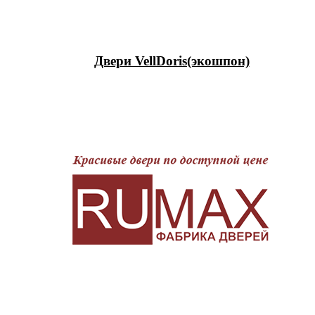
Двери VellDoris(экошпон)