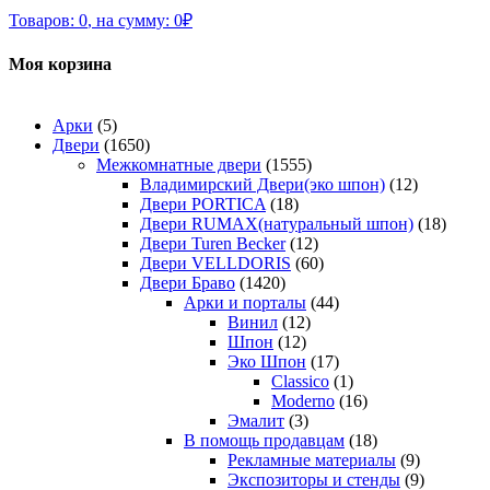
Товаров:
0
,
на сумму:
0
₽
Моя корзина
Арки
(5)
Двери
(1650)
Межкомнатные двери
(1555)
Владимирский Двери(эко шпон)
(12)
Двери PORTICA
(18)
Двери RUMAX(натуральный шпон)
(18)
Двери Turen Becker
(12)
Двери VELLDORIS
(60)
Двери Браво
(1420)
Арки и порталы
(44)
Винил
(12)
Шпон
(12)
Эко Шпон
(17)
Classico
(1)
Moderno
(16)
Эмалит
(3)
В помощь продавцам
(18)
Рекламные материалы
(9)
Экспозиторы и стенды
(9)