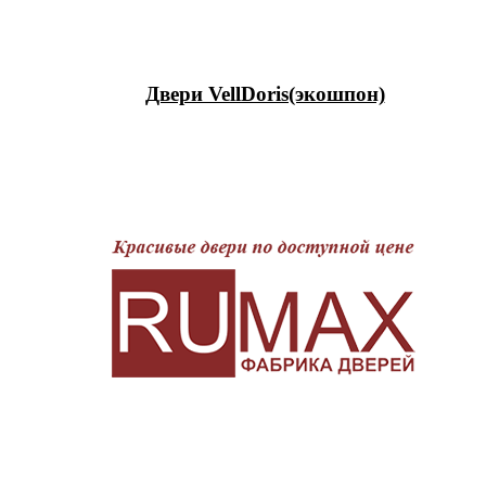
Двери VellDoris(экошпон)