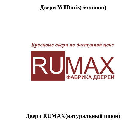
Двери VellDoris(экошпон)
Двери RUMAX(натуральный шпон)