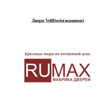
Двери VellDoris(экошпон)