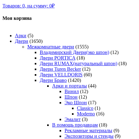
Товаров:
0
,
на сумму:
0
₽
Моя корзина
Арки
(5)
Двери
(1650)
Межкомнатные двери
(1555)
Владимирский Двери(эко шпон)
(12)
Двери PORTICA
(18)
Двери RUMAX(натуральный шпон)
(18)
Двери Turen Becker
(12)
Двери VELLDORIS
(60)
Двери Браво
(1420)
Арки и порталы
(44)
Винил
(12)
Шпон
(12)
Эко Шпон
(17)
Classico
(1)
Moderno
(16)
Эмалит
(3)
В помощь продавцам
(18)
Рекламные материалы
(9)
Экспозиторы и стенды
(9)