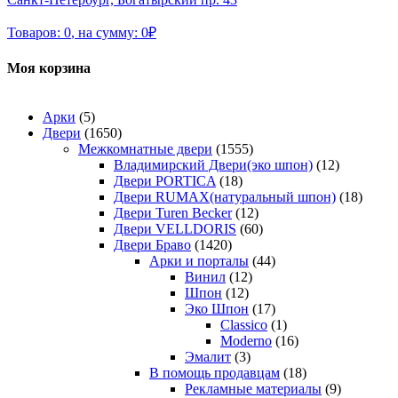
Товаров:
0
,
на сумму:
0
₽
Моя корзина
Арки
(5)
Двери
(1650)
Межкомнатные двери
(1555)
Владимирский Двери(эко шпон)
(12)
Двери PORTICA
(18)
Двери RUMAX(натуральный шпон)
(18)
Двери Turen Becker
(12)
Двери VELLDORIS
(60)
Двери Браво
(1420)
Арки и порталы
(44)
Винил
(12)
Шпон
(12)
Эко Шпон
(17)
Classico
(1)
Moderno
(16)
Эмалит
(3)
В помощь продавцам
(18)
Рекламные материалы
(9)