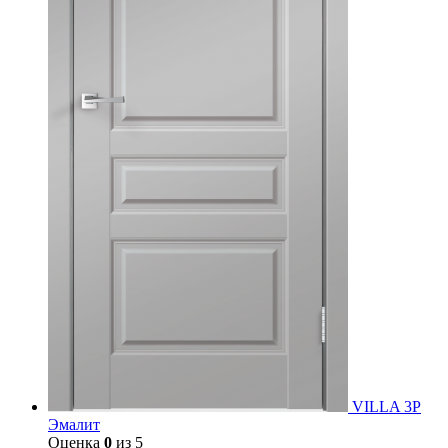
VILLA 3P
Эмалит
Оценка
0
из 5