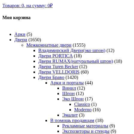
Товаров:
0
,
на сумму:
0
₽
Моя корзина
Арки
(5)
Двери
(1650)
Межкомнатные двери
(1555)
Владимирский Двери(эко шпон)
(12)
Двери PORTICA
(18)
Двери RUMAX(натуральный шпон)
(18)
Двери Turen Becker
(12)
Двери VELLDORIS
(60)
Двери Браво
(1420)
Арки и порталы
(44)
Винил
(12)
Шпон
(12)
Эко Шпон
(17)
Classico
(1)
Moderno
(16)
Эмалит
(3)
В помощь продавцам
(18)
Рекламные материалы
(9)
Экспозиторы и стенды
(9)