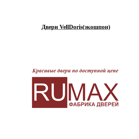
Двери VellDoris(экошпон)