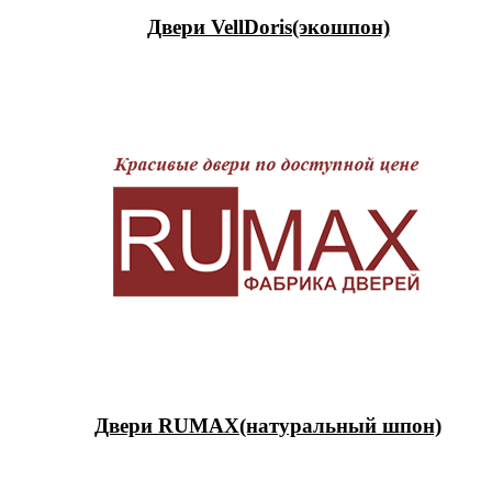
Двери VellDoris(экошпон)
Двери RUMAX(натуральный шпон)