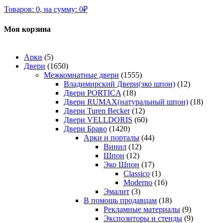
Товаров:
0
,
на сумму:
0
₽
Моя корзина
Арки
(5)
Двери
(1650)
Межкомнатные двери
(1555)
Владимирский Двери(эко шпон)
(12)
Двери PORTICA
(18)
Двери RUMAX(натуральный шпон)
(18)
Двери Turen Becker
(12)
Двери VELLDORIS
(60)
Двери Браво
(1420)
Арки и порталы
(44)
Винил
(12)
Шпон
(12)
Эко Шпон
(17)
Classico
(1)
Moderno
(16)
Эмалит
(3)
В помощь продавцам
(18)
Рекламные материалы
(9)
Экспозиторы и стенды
(9)