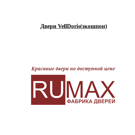
Двери VellDoris(экошпон)