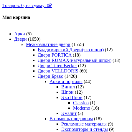
Товаров:
0
,
на сумму:
0
₽
Моя корзина
Арки
(5)
Двери
(1650)
Межкомнатные двери
(1555)
Владимирский Двери(эко шпон)
(12)
Двери PORTICA
(18)
Двери RUMAX(натуральный шпон)
(18)
Двери Turen Becker
(12)
Двери VELLDORIS
(60)
Двери Браво
(1420)
Арки и порталы
(44)
Винил
(12)
Шпон
(12)
Эко Шпон
(17)
Classico
(1)
Moderno
(16)
Эмалит
(3)
В помощь продавцам
(18)
Рекламные материалы
(9)
Экспозиторы и стенды
(9)