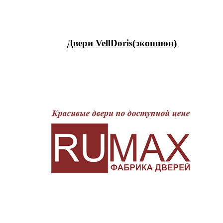
Двери VellDoris(экошпон)