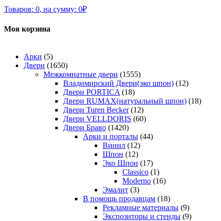
Товаров:
0
,
на сумму:
0
₽
Моя корзина
Арки
(5)
Двери
(1650)
Межкомнатные двери
(1555)
Владимирский Двери(эко шпон)
(12)
Двери PORTICA
(18)
Двери RUMAX(натуральный шпон)
(18)
Двери Turen Becker
(12)
Двери VELLDORIS
(60)
Двери Браво
(1420)
Арки и порталы
(44)
Винил
(12)
Шпон
(12)
Эко Шпон
(17)
Classico
(1)
Moderno
(16)
Эмалит
(3)
В помощь продавцам
(18)
Рекламные материалы
(9)
Экспозиторы и стенды
(9)