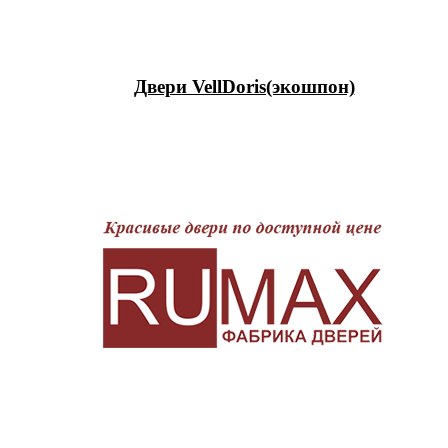
Двери VellDoris(экошпон)