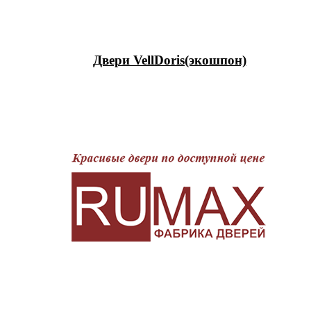
Двери VellDoris(экошпон)