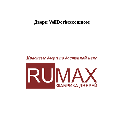
Двери VellDoris(экошпон)