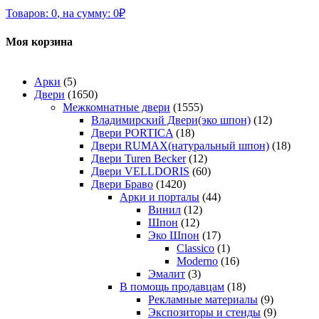
Товаров:
0
,
на сумму:
0
₽
Моя корзина
Арки
(5)
Двери
(1650)
Межкомнатные двери
(1555)
Владимирский Двери(эко шпон)
(12)
Двери PORTICA
(18)
Двери RUMAX(натуральный шпон)
(18)
Двери Turen Becker
(12)
Двери VELLDORIS
(60)
Двери Браво
(1420)
Арки и порталы
(44)
Винил
(12)
Шпон
(12)
Эко Шпон
(17)
Classico
(1)
Moderno
(16)
Эмалит
(3)
В помощь продавцам
(18)
Рекламные материалы
(9)
Экспозиторы и стенды
(9)