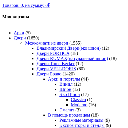
Товаров:
0
,
на сумму:
0
₽
Моя корзина
Арки
(5)
Двери
(1650)
Межкомнатные двери
(1555)
Владимирский Двери(эко шпон)
(12)
Двери PORTICA
(18)
Двери RUMAX(натуральный шпон)
(18)
Двери Turen Becker
(12)
Двери VELLDORIS
(60)
Двери Браво
(1420)
Арки и порталы
(44)
Винил
(12)
Шпон
(12)
Эко Шпон
(17)
Classico
(1)
Moderno
(16)
Эмалит
(3)
В помощь продавцам
(18)
Рекламные материалы
(9)
Экспозиторы и стенды
(9)