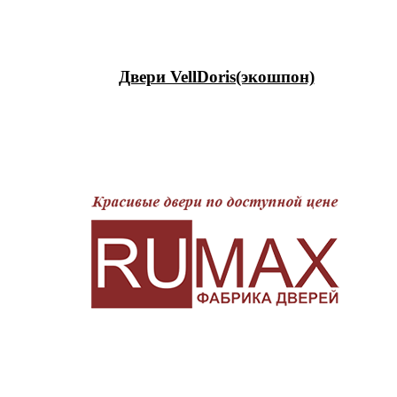
Двери VellDoris(экошпон)