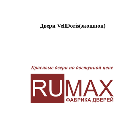
Двери VellDoris(экошпон)