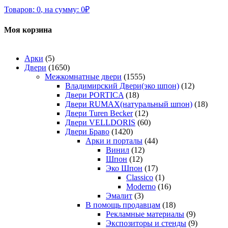
Товаров:
0
,
на сумму:
0
₽
Моя корзина
Арки
(5)
Двери
(1650)
Межкомнатные двери
(1555)
Владимирский Двери(эко шпон)
(12)
Двери PORTICA
(18)
Двери RUMAX(натуральный шпон)
(18)
Двери Turen Becker
(12)
Двери VELLDORIS
(60)
Двери Браво
(1420)
Арки и порталы
(44)
Винил
(12)
Шпон
(12)
Эко Шпон
(17)
Classico
(1)
Moderno
(16)
Эмалит
(3)
В помощь продавцам
(18)
Рекламные материалы
(9)
Экспозиторы и стенды
(9)