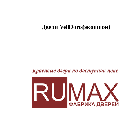
Двери VellDoris(экошпон)