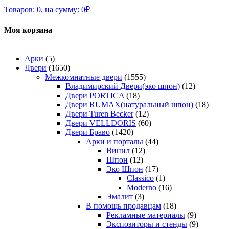
Товаров:
0
,
на сумму:
0
₽
Моя корзина
Арки
(5)
Двери
(1650)
Межкомнатные двери
(1555)
Владимирский Двери(эко шпон)
(12)
Двери PORTICA
(18)
Двери RUMAX(натуральный шпон)
(18)
Двери Turen Becker
(12)
Двери VELLDORIS
(60)
Двери Браво
(1420)
Арки и порталы
(44)
Винил
(12)
Шпон
(12)
Эко Шпон
(17)
Classico
(1)
Moderno
(16)
Эмалит
(3)
В помощь продавцам
(18)
Рекламные материалы
(9)
Экспозиторы и стенды
(9)