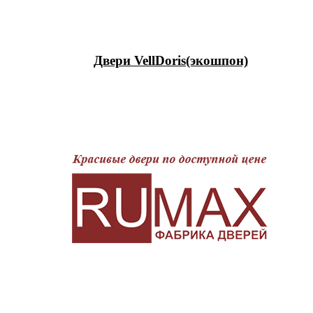
Двери VellDoris(экошпон)