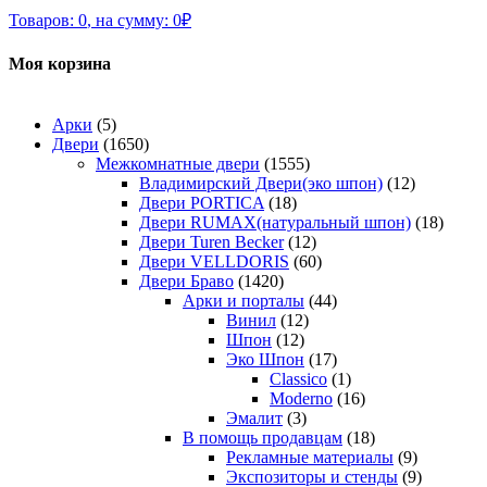
Товаров:
0
,
на сумму:
0
₽
Моя корзина
Арки
(5)
Двери
(1650)
Межкомнатные двери
(1555)
Владимирский Двери(эко шпон)
(12)
Двери PORTICA
(18)
Двери RUMAX(натуральный шпон)
(18)
Двери Turen Becker
(12)
Двери VELLDORIS
(60)
Двери Браво
(1420)
Арки и порталы
(44)
Винил
(12)
Шпон
(12)
Эко Шпон
(17)
Classico
(1)
Moderno
(16)
Эмалит
(3)
В помощь продавцам
(18)
Рекламные материалы
(9)
Экспозиторы и стенды
(9)