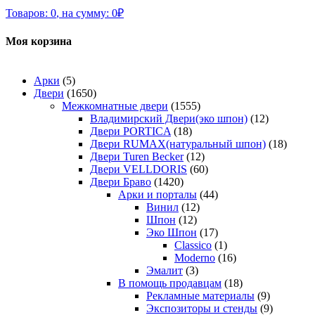
Товаров:
0
,
на сумму:
0
₽
Моя корзина
Арки
(5)
Двери
(1650)
Межкомнатные двери
(1555)
Владимирский Двери(эко шпон)
(12)
Двери PORTICA
(18)
Двери RUMAX(натуральный шпон)
(18)
Двери Turen Becker
(12)
Двери VELLDORIS
(60)
Двери Браво
(1420)
Арки и порталы
(44)
Винил
(12)
Шпон
(12)
Эко Шпон
(17)
Classico
(1)
Moderno
(16)
Эмалит
(3)
В помощь продавцам
(18)
Рекламные материалы
(9)
Экспозиторы и стенды
(9)