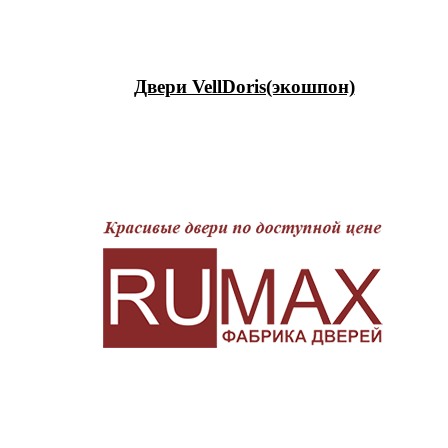
Двери VellDoris(экошпон)