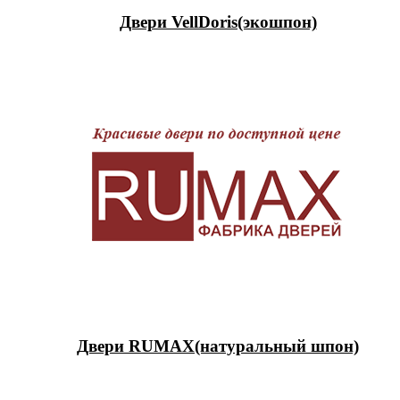
Двери VellDoris(экошпон)
Двери RUMAX(натуральный шпон)