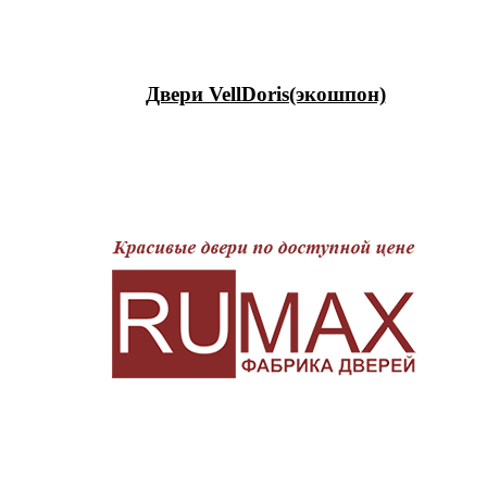
Двери VellDoris(экошпон)