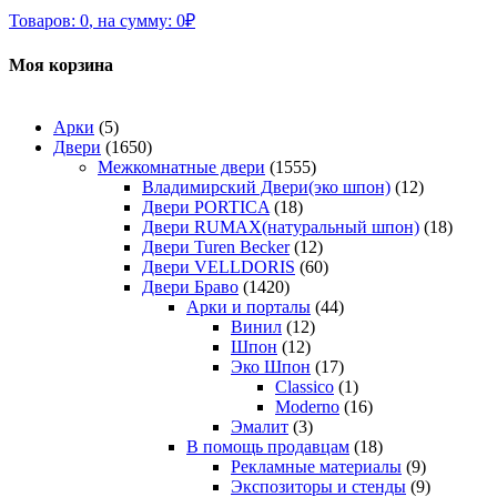
Товаров:
0
,
на сумму:
0
₽
Моя корзина
Арки
(5)
Двери
(1650)
Межкомнатные двери
(1555)
Владимирский Двери(эко шпон)
(12)
Двери PORTICA
(18)
Двери RUMAX(натуральный шпон)
(18)
Двери Turen Becker
(12)
Двери VELLDORIS
(60)
Двери Браво
(1420)
Арки и порталы
(44)
Винил
(12)
Шпон
(12)
Эко Шпон
(17)
Classico
(1)
Moderno
(16)
Эмалит
(3)
В помощь продавцам
(18)
Рекламные материалы
(9)
Экспозиторы и стенды
(9)