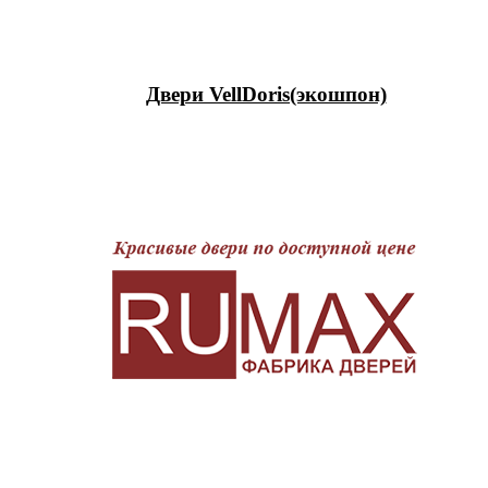
Двери VellDoris(экошпон)