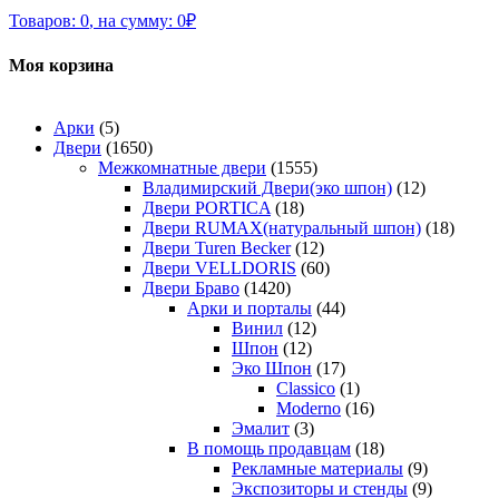
Товаров:
0
,
на сумму:
0
₽
Моя корзина
Арки
(5)
Двери
(1650)
Межкомнатные двери
(1555)
Владимирский Двери(эко шпон)
(12)
Двери PORTICA
(18)
Двери RUMAX(натуральный шпон)
(18)
Двери Turen Becker
(12)
Двери VELLDORIS
(60)
Двери Браво
(1420)
Арки и порталы
(44)
Винил
(12)
Шпон
(12)
Эко Шпон
(17)
Classico
(1)
Moderno
(16)
Эмалит
(3)
В помощь продавцам
(18)
Рекламные материалы
(9)
Экспозиторы и стенды
(9)