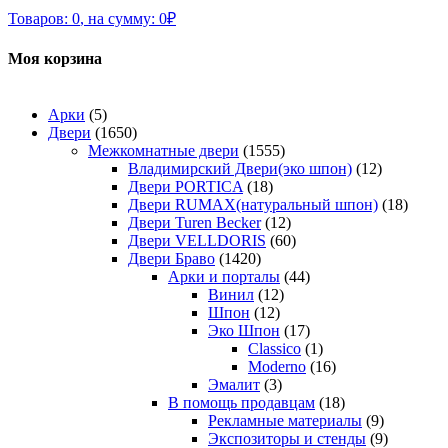
Товаров:
0
,
на сумму:
0
₽
Моя корзина
Арки
(5)
Двери
(1650)
Межкомнатные двери
(1555)
Владимирский Двери(эко шпон)
(12)
Двери PORTICA
(18)
Двери RUMAX(натуральный шпон)
(18)
Двери Turen Becker
(12)
Двери VELLDORIS
(60)
Двери Браво
(1420)
Арки и порталы
(44)
Винил
(12)
Шпон
(12)
Эко Шпон
(17)
Classico
(1)
Moderno
(16)
Эмалит
(3)
В помощь продавцам
(18)
Рекламные материалы
(9)
Экспозиторы и стенды
(9)