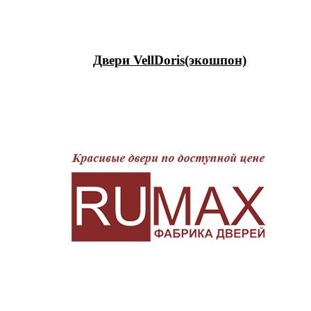
Двери VellDoris(экошпон)