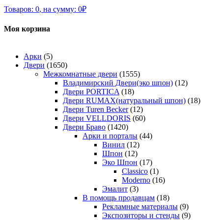
Товаров:
0
,
на сумму:
0
₽
Моя корзина
Арки
(5)
Двери
(1650)
Межкомнатные двери
(1555)
Владимирский Двери(эко шпон)
(12)
Двери PORTICA
(18)
Двери RUMAX(натуральный шпон)
(18)
Двери Turen Becker
(12)
Двери VELLDORIS
(60)
Двери Браво
(1420)
Арки и порталы
(44)
Винил
(12)
Шпон
(12)
Эко Шпон
(17)
Classico
(1)
Moderno
(16)
Эмалит
(3)
В помощь продавцам
(18)
Рекламные материалы
(9)
Экспозиторы и стенды
(9)