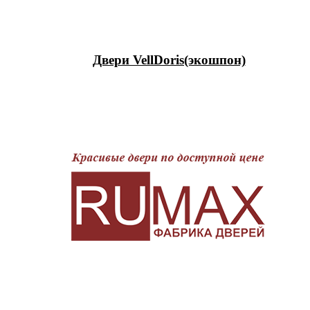
Двери VellDoris(экошпон)