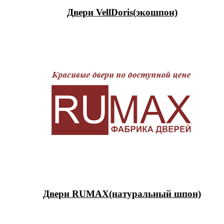
Двери VellDoris(экошпон)
Двери RUMAX(натуральный шпон)