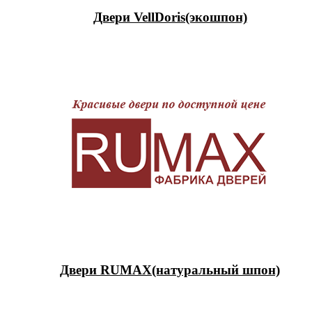
Двери VellDoris(экошпон)
Двери RUMAX(натуральный шпон)