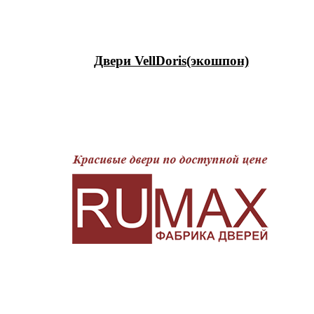
Двери VellDoris(экошпон)