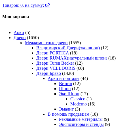
Товаров:
0
,
на сумму:
0
₽
Моя корзина
Арки
(5)
Двери
(1650)
Межкомнатные двери
(1555)
Владимирский Двери(эко шпон)
(12)
Двери PORTICA
(18)
Двери RUMAX(натуральный шпон)
(18)
Двери Turen Becker
(12)
Двери VELLDORIS
(60)
Двери Браво
(1420)
Арки и порталы
(44)
Винил
(12)
Шпон
(12)
Эко Шпон
(17)
Classico
(1)
Moderno
(16)
Эмалит
(3)
В помощь продавцам
(18)
Рекламные материалы
(9)
Экспозиторы и стенды
(9)