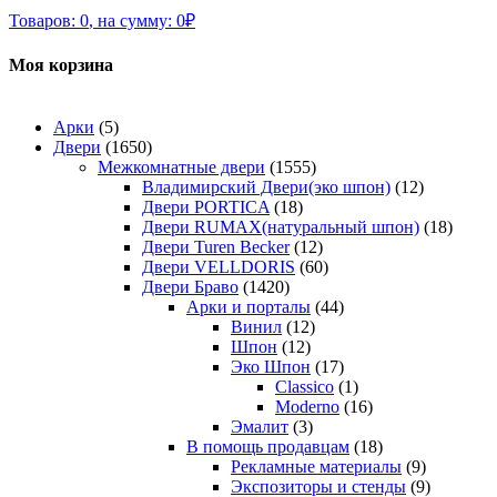
Товаров:
0
,
на сумму:
0
₽
Моя корзина
Арки
(5)
Двери
(1650)
Межкомнатные двери
(1555)
Владимирский Двери(эко шпон)
(12)
Двери PORTICA
(18)
Двери RUMAX(натуральный шпон)
(18)
Двери Turen Becker
(12)
Двери VELLDORIS
(60)
Двери Браво
(1420)
Арки и порталы
(44)
Винил
(12)
Шпон
(12)
Эко Шпон
(17)
Classico
(1)
Moderno
(16)
Эмалит
(3)
В помощь продавцам
(18)
Рекламные материалы
(9)
Экспозиторы и стенды
(9)