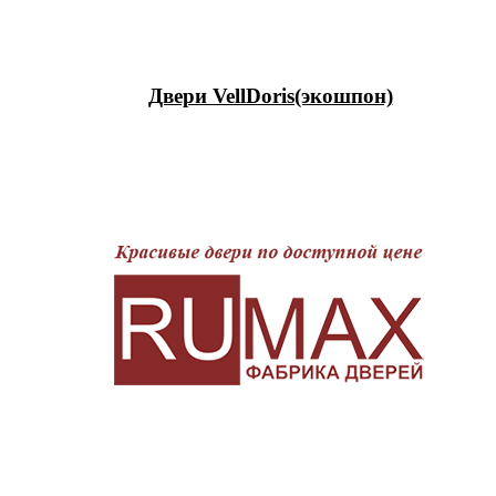
Двери VellDoris(экошпон)